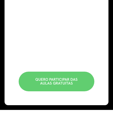
Para você, isso
significa aprender
com alguém que
acompanha o
Instagram de dentro,
e
que entende como
transformar conteúdo
em ativo de negócio.
QUERO PARTICIPAR DAS
AULAS GRATUITAS