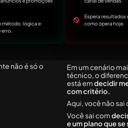
e anúncios e promoções
canal de vendas.
Espera resultados 
m método, lógica e
como opera hoje.
 erro.
nte não é só o
Em um cenário mais
técnico, o diferenc
que você
está em
decidir me
com critério.
rescimento do
Aqui, você não sai 
Você sai com
deci
e um plano que se