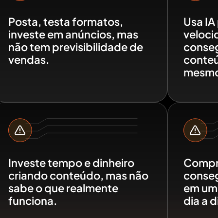
Posta, testa formatos,
Usa IA
investe em anúncios, mas
veloci
não tem previsibilidade de
conseg
vendas.
conteú
mesmo
Investe tempo e dinheiro
Compra
criando conteúdo, mas não
conseg
sabe o que realmente
em um 
funciona.
dia a d