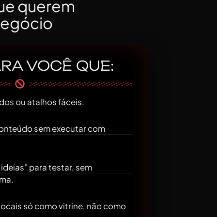
que querem
 negócio
ARA VOCÊ QUE:
dos ou atalhos fáceis.
conteúdo sem executar com
ideias” para testar, sem
ema.
socais só como vitrine, não como