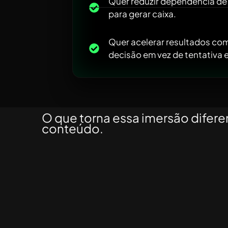
Quer reduzir dependência d
para gerar caixa.
Quer acelerar resultados co
decisão em vez de tentativa e
O que torna essa imersão difere
conteúdo.
É o nível de controle 
passa a ter sobre o c
seu negócio.