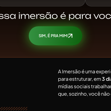
ssa imersão é para voc
SIM, É PRA MIM!
A Imersão é uma exper
para estruturar, em
3 d
mídias sociais trabalh
que, sozinho, você não 