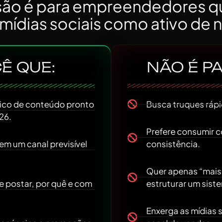
são é para empreendedores 
 mídias sociais como ativo de
Ê QUE:
NÃO É P
gico de conteúdo pronto
Busca truques rápi
26.
Prefere consumir 
 em um canal previsível
consistência.
Quer apenas “mais 
e postar, por quê e com
estruturar um sist
Enxerga as mídias 