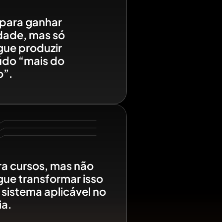
 para ganhar
dade, mas só
ue produzir
do “mais do
”.
 cursos, mas não
ue transformar isso
sistema aplicável no
ia.