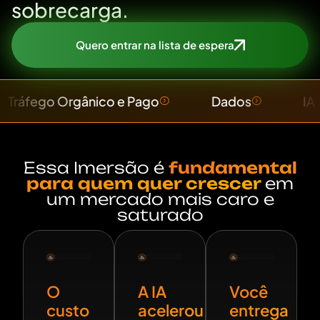
sobrecarga.
Quero entrar na lista de espera
rgânico e Pago
Dados
IA
Pos
Essa Imersão é
fundamental
para quem quer crescer
em
um mercado mais caro e
saturado
O
A IA
Você
custo
acelerou
entrega