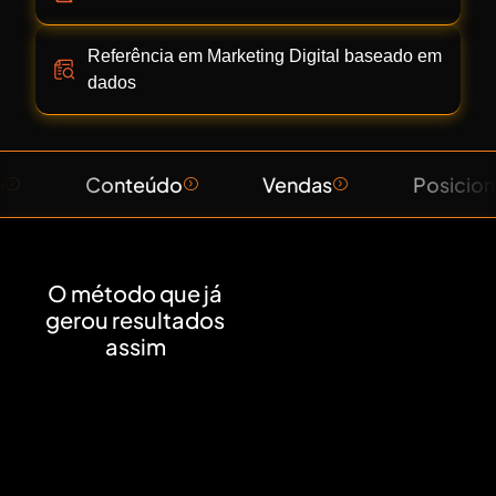
Referência em Marketing Digital baseado em
dados
eúdo
Vendas
Posicionamento
E PODE
O método que já
LEVAR VOCÊ
gerou resultados
MAIS LONGE
assim
EM 2026