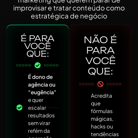
improvisar
e tratar conteúdo como
estratégica de negócio
É PARA
NÃO É
VOCÊ
PARA
QUE:
VOCÊ
QUE:
É dono de
agência ou
“eugência"
Acredita
e quer
que
escalar
fórmulas
resultados
mágicas,
sem virar
hacks ou
refém da
tendências