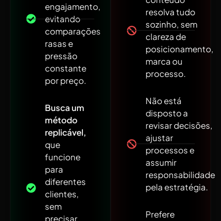
engajamento,
resolva tudo
evitando
sozinho, sem
comparações
clareza de
rasas e
posicionamento,
pressão
marca ou
constante
processo.
por preço.
Não está
Busca um
disposto a
método
revisar decisões,
replicável,
ajustar
que
processos e
funcione
assumir
para
responsabilidade
diferentes
pela estratégia.
clientes,
sem
Prefere
precisar