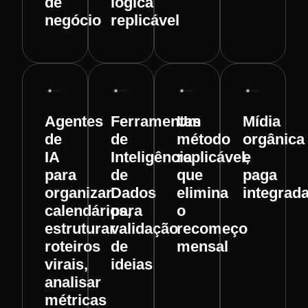
de
lógica
negócio
replicável
Agentes
Ferramentas
Um
Mídia
de
de
método
orgânica
IA
Inteligência
replicável,
e
para
de
que
paga
organizar
Dados
elimina
integrad
calendários,
para
o
estruturar
validação
recomeço
roteiros
de
mensal
virais,
ideias
analisar
métricas