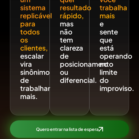
sistema
resultado
trabalha
replicável
rápido,
mais
para
mas
e
todos
não
sente
os
tem
que
clientes,
clareza
está
escalar
de
operando
vira
posicionamento
no
sinônimo
ou
limite
de
diferencial.
do
trabalhar
improviso.
mais.
Quero entrar na lista de espera