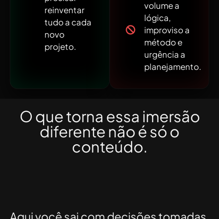
volume a
reinventar
lógica,
tudo a cada
improviso a
novo
método e
projeto.
urgência a
planejamento.
O que torna essa imersão
diferente não é só o
conteúdo.
É o nível de atuação que
você passa a ter em um
mercado mais complexo.
Aqui você sai com decisões tomadas,