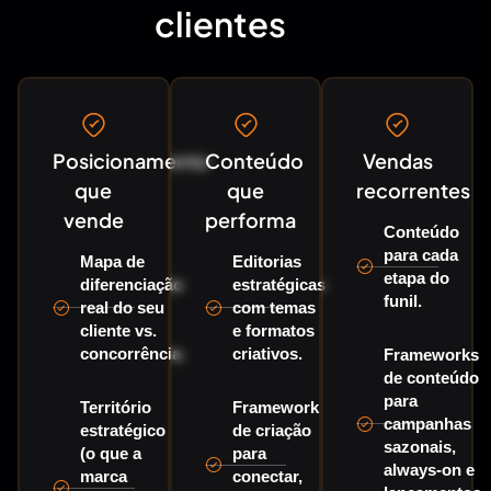
clientes
Posicionamento
Conteúdo
Vendas
que
que
recorrentes
vende
performa
Conteúdo
para cada
Mapa de
Editorias
etapa do
diferenciação
estratégicas
funil.
real do seu
com temas
cliente vs.
e formatos
concorrência.
criativos.
Frameworks
de conteúdo
para
Território
Framework
campanhas
estratégico
de criação
sazonais,
(o que a
para
always-on e
marca
conectar,