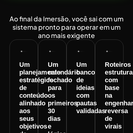
Ao final da Imersão, você sai com um
sistema pronto para operar em um
ano mais exigente
Um
Um
Um
Roteiros
planejamento
calendário
banco
estrutur
estratégico
fechado
de
com
de
para
ideias
base
conteúdo
os
com
na
alinhado
primeiros
pautas
engenhar
aos
30
validadas
reversa
seus
dias
de
objetivos
e
virais