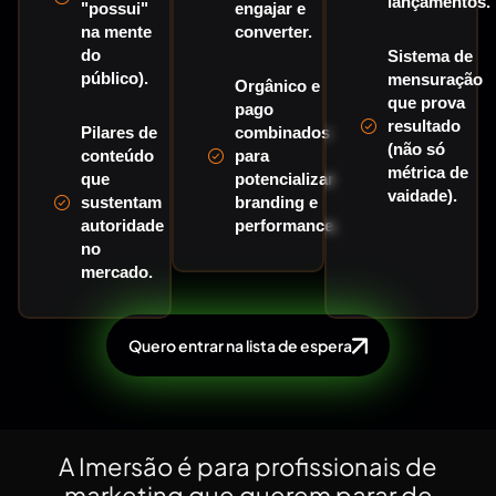
lançamentos.
"possui"
engajar e
na mente
converter.
do
Sistema de
público).
mensuração
Orgânico e
que prova
pago
resultado
Pilares de
combinados
(não só
conteúdo
para
métrica de
que
potencializar
vaidade).
sustentam
branding e
autoridade
performance.
no
mercado.
Quero entrar na lista de espera
A Imersão é para profissionais de
marketing que querem parar de