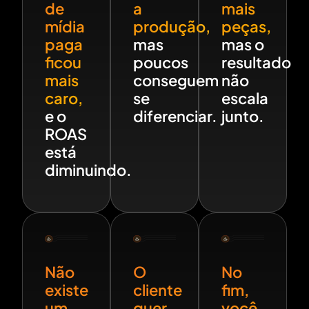
de
a
mais
mídia
produção,
peças,
paga
mas
mas o
ficou
poucos
resultado
mais
conseguem
não
caro,
se
escala
e o
diferenciar.
junto.
ROAS
está
diminuindo.
Não
O
No
existe
cliente
fim,
um
quer
você