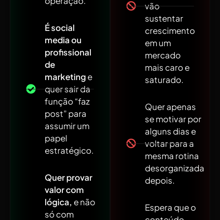
operação.
vão
sustentar
É social
crescimento
media ou
em um
profissional
mercado
de
mais caro e
marketing
e
saturado.
quer sair da
função “faz
Quer apenas
post” para
se motivar por
assumir um
alguns dias e
papel
voltar para a
estratégico.
mesma rotina
desorganizada
Quer provar
depois.
valor com
lógica,
e não
Espera que o
só com
conteúdo